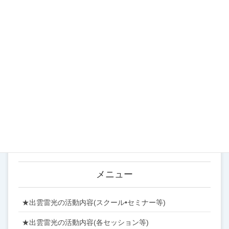
カテゴリー
お知らせ (183)
イベント (122)
スクール (54)
ブログ (316)
営業案内 (22)
メニュー
★出雲雷光の活動内容(スクール•セミナー等)
★出雲雷光の活動内容(各セッション等)