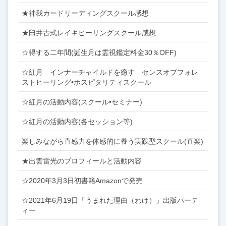
★神我カードリーディングスクール感想
★臼井古式レイキヒーリングスクール感想
☆得する二年間(誕生月は霊視鑑定料金30％OFF)
☆紅月 インナーチャイルドを癒す センスオブフォレ
ストヒーリング•ホスピタリティスクール
☆紅月の活動内容(スクール•セミナー)
☆紅月の活動内容(各セッション等)
楽しみながら直感力を体感的に養う実践型スクール(直楽)
★出雲雷光のプロフィールと活動内容
☆2020年3月3日初書籍Amazonで発売
☆2021年6月19日「うまれた理由（わけ）」出版パーテ
ィー