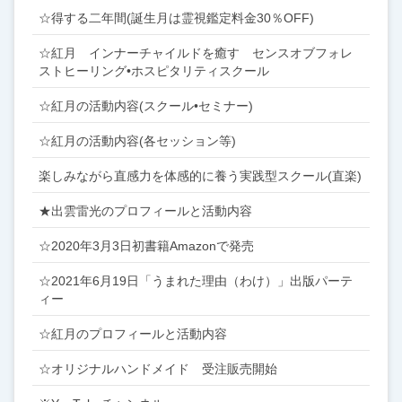
☆得する二年間(誕生月は霊視鑑定料金30％OFF)
☆紅月 インナーチャイルドを癒す センスオブフォレ
ストヒーリング•ホスピタリティスクール
☆紅月の活動内容(スクール•セミナー)
☆紅月の活動内容(各セッション等)
楽しみながら直感力を体感的に養う実践型スクール(直楽)
★出雲雷光のプロフィールと活動内容
☆2020年3月3日初書籍Amazonで発売
☆2021年6月19日「うまれた理由（わけ）」出版パーテ
ィー
☆紅月のプロフィールと活動内容
☆オリジナルハンドメイド 受注販売開始