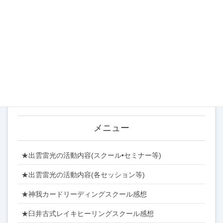
お知らせ (183)
イベント (122)
スクール (54)
ブログ (316)
営業案内 (22)
メニュー
★出雲雷光の活動内容(スクール•セミナー等)
★出雲雷光の活動内容(各セッション等)
★神我カードリーディングスクール感想
★臼井古式レイキヒーリングスクール感想