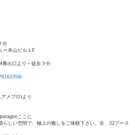
0 分
ニュー本山ビル１F
4番出口より～徒歩３分
376163359/
アメブロ)より
ragonここに
素晴らしい空間で、極上の癒しをご体験下さい。全、32ブース