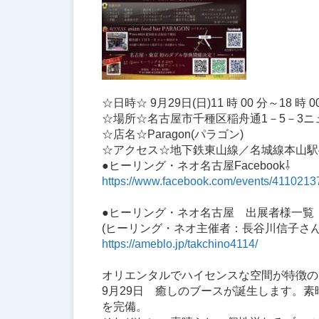
☆日時☆ 9月29日(日)11 時 00 分～18 時 0
☆場所☆名古屋市千種区稲舟通1－5－3
☆店名☆Paragon(パラゴン)
☆アクセス☆地下鉄東山線／名城線本山駅
●ヒーリング・ネオ名古屋Facebook⇩
https://www.facebook.com/events/411021
●ヒーリング・ネオ名古屋 出展者様一覧
(ヒーリング・ネオ主催者：長谷川信子さん
https://ameblo.jp/takchino4114/
オリエンタルでハイセンスな空間が特徴のpa
9月29日 癒しのブースが誕生します。
を完備。