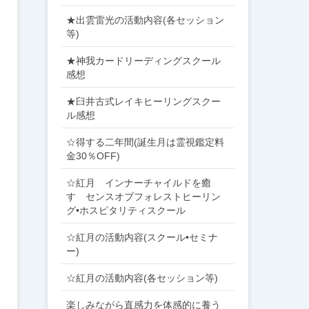
★出雲雷光の活動内容(各セッション
等)
★神我カードリーディングスクール
感想
★臼井古式レイキヒーリングスクー
ル感想
☆得する二年間(誕生月は霊視鑑定料
金30％OFF)
☆紅月 インナーチャイルドを癒
す センスオブフォレストヒーリン
グ•ホスピタリティスクール
☆紅月の活動内容(スクール•セミナ
ー)
☆紅月の活動内容(各セッション等)
楽しみながら直感力を体感的に養う