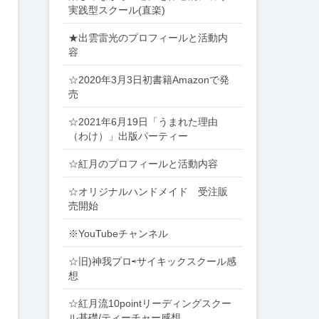
実践型スクール(直楽)
★出雲雷光のプロフィールと活動内
容
☆2020年3月3日初書籍Amazonで発
売
☆2021年6月19日「うまれた理由
（わけ）」出版パーティー
☆紅月のプロフィールと活動内容
☆オリジナルハンドメイド 受注販
売開始
※YouTubeチャンネル
☆旧)神我プロ⇨サイキックスクール感
想
☆紅月流10pointリーディングスクー
ル基礎/ティーチャー感想