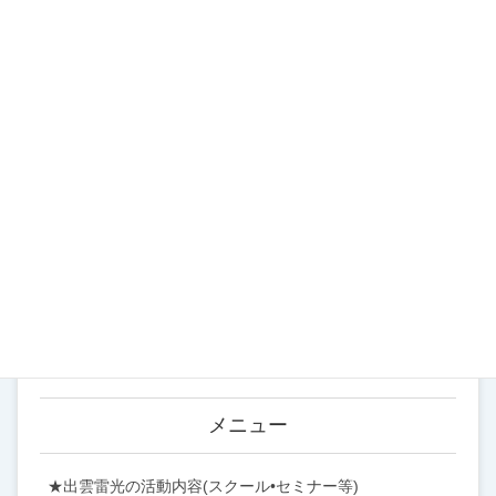
カテゴリー
お知らせ (183)
イベント (122)
スクール (54)
ブログ (316)
営業案内 (22)
メニュー
★出雲雷光の活動内容(スクール•セミナー等)