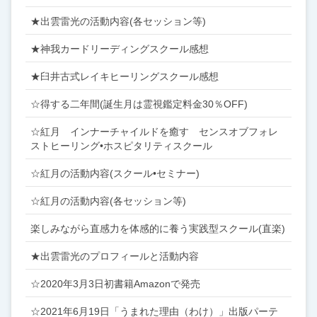
★出雲雷光の活動内容(各セッション等)
★神我カードリーディングスクール感想
★臼井古式レイキヒーリングスクール感想
☆得する二年間(誕生月は霊視鑑定料金30％OFF)
☆紅月 インナーチャイルドを癒す センスオブフォレ
ストヒーリング•ホスピタリティスクール
☆紅月の活動内容(スクール•セミナー)
☆紅月の活動内容(各セッション等)
楽しみながら直感力を体感的に養う実践型スクール(直楽)
★出雲雷光のプロフィールと活動内容
☆2020年3月3日初書籍Amazonで発売
☆2021年6月19日「うまれた理由（わけ）」出版パーテ