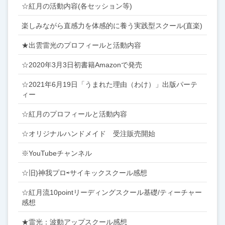
☆紅月の活動内容(各セッション等)
楽しみながら直感力を体感的に養う実践型スクール(直楽)
★出雲雷光のプロフィールと活動内容
☆2020年3月3日初書籍Amazonで発売
☆2021年6月19日「うまれた理由（わけ）」出版パーテ
ィー
☆紅月のプロフィールと活動内容
☆オリジナルハンドメイド 受注販売開始
※YouTubeチャンネル
☆旧)神我プロ⇨サイキックスクール感想
☆紅月流10pointリーディングスクール基礎/ティーチャー
感想
★雷光：波動アップスクール感想