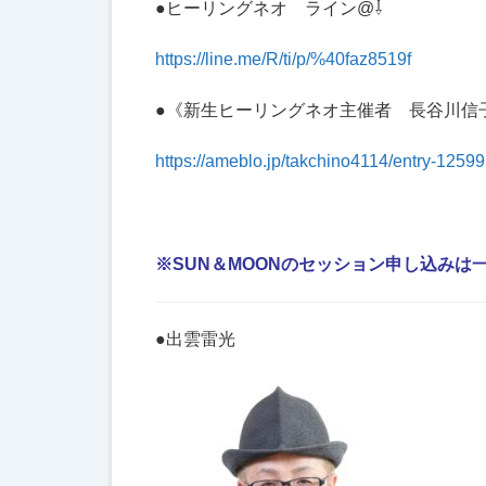
●ヒーリングネオ ライン@⇩
https://line.me/R/ti/p/%40faz8
519f
●《新生ヒーリングネオ主催者 長谷川信
https://ameblo.jp/takchino4114/entry-1259
※SUN＆MOONのセッション申し込み
●出雲雷光