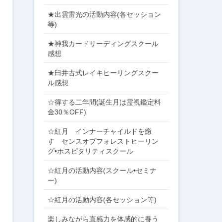
★出雲雷光の活動内容(各セッション
等)
★神我カードリーディングスクール
感想
★臼井古式レイキヒーリングスクー
ル感想
☆得する二年間(誕生月は霊視鑑定料
金30％OFF)
☆紅月 インナーチャイルドを癒
す センスオブフォレストヒーリン
グ•ホスピタリティスクール
☆紅月の活動内容(スクール•セミナ
ー)
☆紅月の活動内容(各セッション等)
楽しみながら直感力を体感的に養う