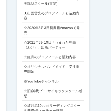
実践型スクール(直楽)
★出雲雷光のプロフィールと活動内
容
☆2020年3月3日初書籍Amazonで発
売
☆2021年6月19日「うまれた理由
（わけ）」出版パーティー
☆紅月のプロフィールと活動内容
☆オリジナルハンドメイド 受注販
売開始
※YouTubeチャンネル
☆旧)神我プロ⇨サイキックスクール感
想
☆紅月流10pointリーディングスクー
ル基礎/ティーチャー感想