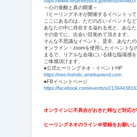
https://www.reservestock.jp/
events/449603
～心の覚醒と真の開運～
《ヒーリングネオが開催するイベントって
ここにあるのは、ただの占いイベントなど
あなたの中に存在する溢れる光と、あなた
その全てに、出会い目覚めて頂きます。
そんな不思議なイベント。是非、あなたの
オンライン・zoomを使用したイベントな
まるで、リアルな会場にいる様な臨場感を
ご体感頂けます。
●公式ヒーリングネオ・イベントHP
https://neo-holistic.
amebaownd.com
●FBイベントページ
https://facebook.com/
events/s/213944381
オンラインに不具合がおきた時など対応が
ヒーリングネオのライン＠登録をお願いし