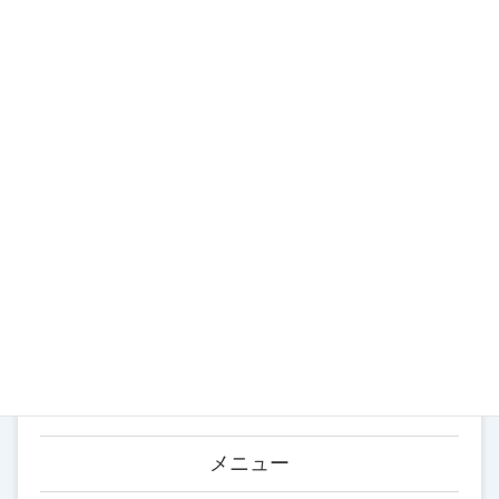
カテゴリー
お知らせ (183)
イベント (122)
スクール (54)
ブログ (316)
営業案内 (22)
メニュー